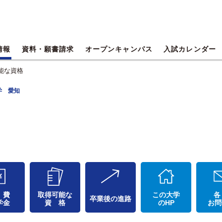
情報
資料・願書請求
オープンキャンパス
入試カレンダー
能な資格
学 愛知
 費
取得可能な
この大学
各
卒業後の進路
学金
資 格
のHP
お問