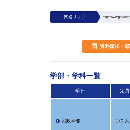
関連リンク
http://www.gakusen.
資料請求・願
学部・学科一覧
学 部
定員
家政学部
170 人