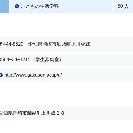
こどもの生活学科
50 人
〒444-8520 愛知県岡崎市舳越町上川成28
0564−34−1215（学生募集室）
http://www.gakusen.ac.jp/u/
愛知県岡崎市舳越町上川成２８