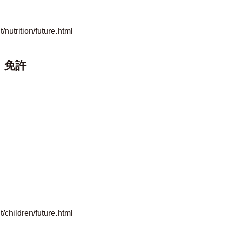
nutrition/future.html
・免許
/children/future.html