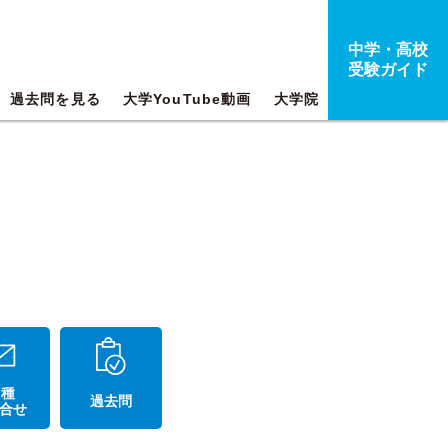
中学・高校
受験ガイド
過去問を見る
大学YouTube動画
大学院
 種
過去問
合せ