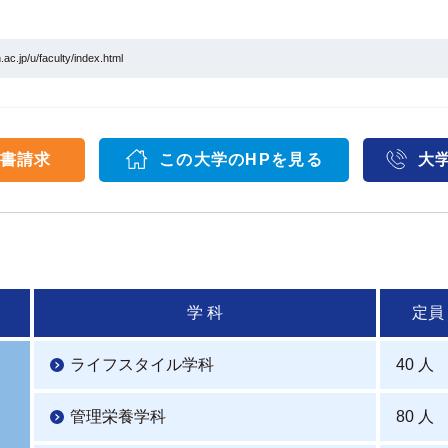
ac.jp/u/faculty/index.html
書請求
この大学のHPを見る
大
学 科
定員
ライフスタイル学科
40 人
管理栄養学科
80 人