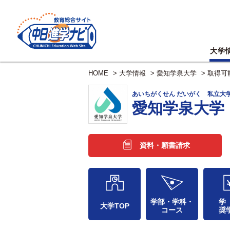
大学
HOME
>
大学情報
>
愛知学泉大学
>
取得可
あいちがくせん だいがく 私立大
愛知学泉大学
資料・願書請求
学部・学科・
学
大学TOP
コース
奨