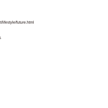
lifestyle/future.html
許