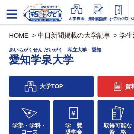
HOME
>
中日新聞掲載の大学記事
>
学生
あいちがくせん だいがく 私立大学 愛知
愛知学泉大学
大学TOP
資
学部・学科・
学 費
取得可能な
コース
奨学金
資 格