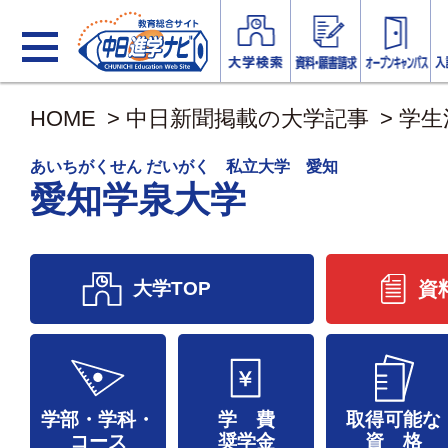
HOME
>
中日新聞掲載の大学記事
>
学生
あいちがくせん だいがく 私立大学 愛知
愛知学泉大学
大学TOP
資
学部・学科・
学 費
取得可能な
コース
奨学金
資 格