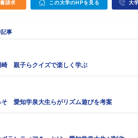
書請求
この大学のHPを見る
大
学記事
岡崎 親子らクイズで楽しく学ぶ
みそ 愛知学泉大生らがリズム遊びを考案