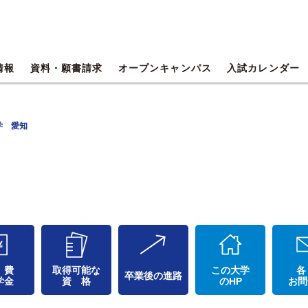
情報
資料・願書請求
オープンキャンパス
入試カレンダー
学 愛知
 費
取得可能な
この大学
各
卒業後の進路
学金
資 格
のHP
お問