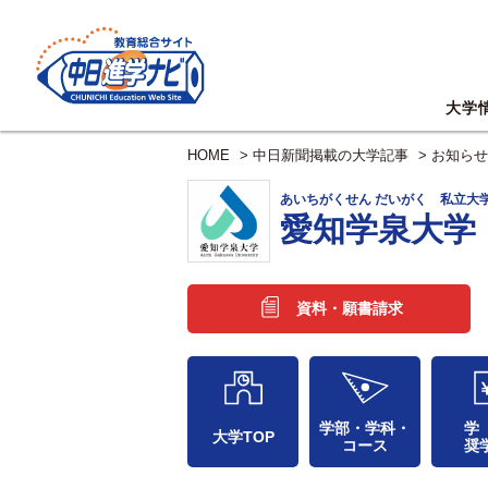
大学
HOME
>
中日新聞掲載の大学記事
>
お知らせ
あいちがくせん だいがく 私立大
愛知学泉大学
資料・願書請求
学部・学科・
学
大学TOP
コース
奨