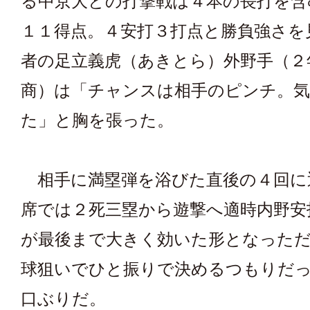
る中京大との打撃戦は４本の長打を含
１１得点。４安打３打点と勝負強さを
者の足立義虎（あきとら）外野手（２
商）は「チャンスは相手のピンチ。気
た」と胸を張った。
相手に満塁弾を浴びた直後の４回に
席では２死三塁から遊撃へ適時内野安
が最後まで大きく効いた形となった
球狙いでひと振りで決めるつもりだ
口ぶりだ。