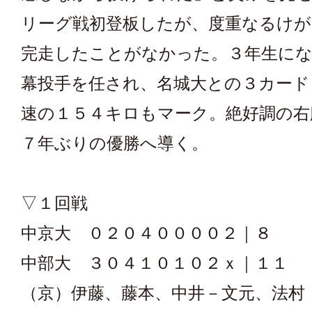
リーグ戦初登板したが、度重なるけが
完走したことがなかった。３年生に
幕投手を任され、名城大との３カード
速の１５４キロもマーク。絶好調の右
７年ぶりの優勝へ導く。
▽１回戦
中京大 ０２０４００００２｜８
中部大 ３０４１０１０２ｘ｜１１
（京）伊藤、藤本、中井－文元、法村