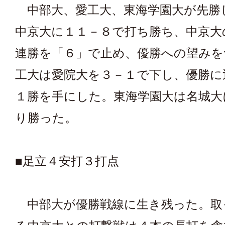
中部大、愛工大、東海学園大が先勝
中京大に１１－８で打ち勝ち、中京大
連勝を「６」で止め、優勝への望みを
工大は愛院大を３－１で下し、優勝に
１勝を手にした。東海学園大は名城大
り勝った。
■足立４安打３打点
中部大が優勝戦線に生き残った。取