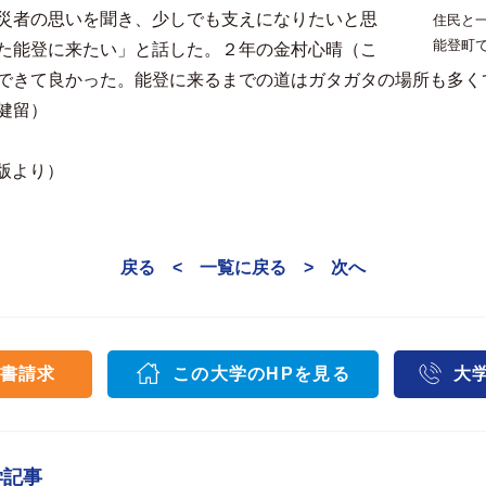
災者の思いを聞き、少しでも支えになりたいと思
住民と
能登町
た能登に来たい」と話した。２年の金村心晴（こ
できて良かった。能登に来るまでの道はガタガタの場所も多く
健留）
田版より）
戻る <
一覧に戻る
> 次へ
書請求
この大学のHPを見る
大
学記事