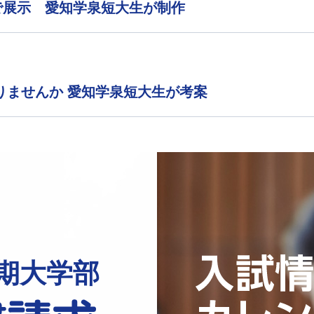
で展示 愛知学泉短大生が制作
りませんか 愛知学泉短大生が考案
期大学部