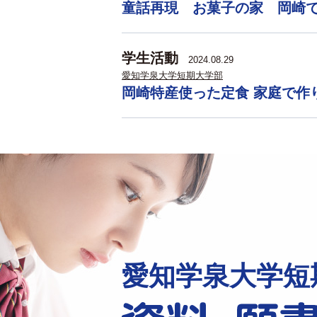
童話再現 お菓子の家 岡崎
学生活動
2024.08.29
愛知学泉大学短期大学部
岡崎特産使った定食 家庭で作
愛知学泉大学短