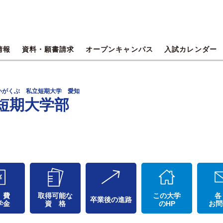
情報
資料・願書請求
オープンキャンパス
入試カレンダー
いがくぶ 私立短期大学 愛知
短期大学部
 費
取得可能な
この大学
各
卒業後の進路
学金
資 格
のHP
お問