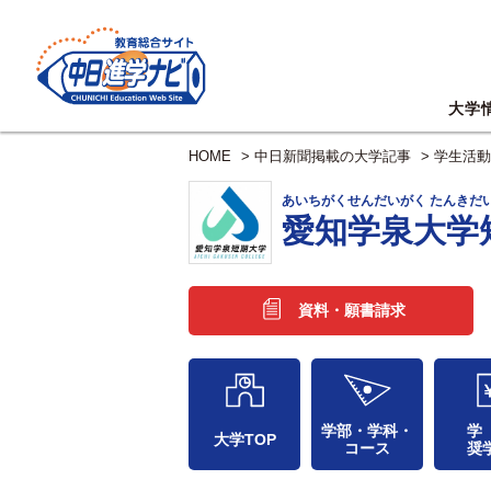
大学
HOME
>
中日新聞掲載の大学記事
>
学生活動
あいちがくせんだいがく たんきだ
愛知学泉大学
資料・願書請求
学部・学科・
学
大学TOP
コース
奨