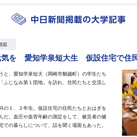
学部
元気を 愛知学泉短大生 仮設住宅で住
うと、愛知学泉短大（岡崎市舳越町）の学生たち
「ふじなみ第１団地」を訪れ、住民たちと交流し
科の１、２年生。仮設住宅の住民たちとおはぎを
んだ。血圧や血管年齢の測定をして、被災者の健
宅での暮らしについて、話を聞く場面もあった。