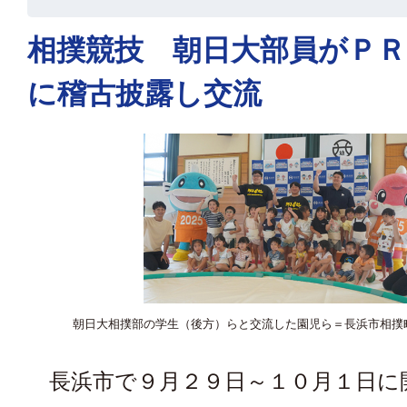
相撲競技 朝日大部員がＰＲ
に稽古披露し交流
朝日大相撲部の学生（後方）らと交流した園児ら＝長浜市相撲
長浜市で９月２９日～１０月１日に