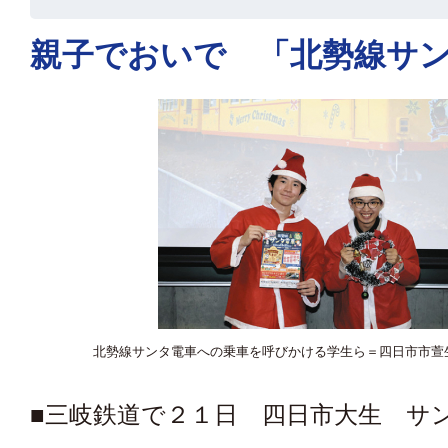
親子でおいで 「北勢線サ
北勢線サンタ電車への乗車を呼びかける学生ら＝四日市市萱
■三岐鉄道で２１日 四日市大生 サ