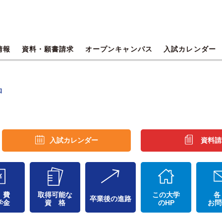
情報
資料・願書請求
オープンキャンパス
入試カレンダー
知
入試カレンダー
資料請
 費
取得可能な
この大学
各
卒業後の進路
学金
資 格
のHP
お問