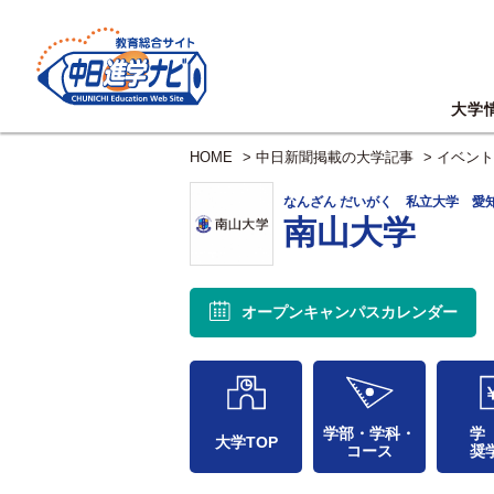
大学
HOME
>
中日新聞掲載の大学記事
>
イベント
なんざん だいがく 私立大学 愛
南山大学
オープンキャンパス
カレンダー
学部・学科・
学
大学TOP
コース
奨