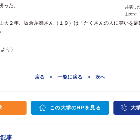
誘った。
共演し
山大で
山大２年、坂倉茅瀬さん（１９）は「たくさんの人に笑いを届
）
版より）
戻る <
一覧に戻る
> 次へ
求
この大学のHPを見る
大
学記事