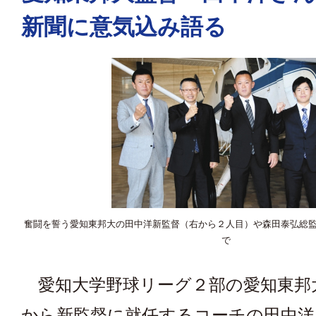
新聞に意気込み語る
奮闘を誓う愛知東邦大の田中洋新監督（右から２人目）や森田泰弘総
で
愛知大学野球リーグ２部の愛知東邦
から新監督に就任するコーチの田中洋