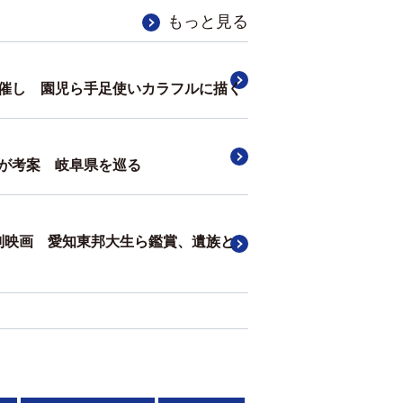
もっと見る
催し 園児ら手足使いカラフルに描く
が考案 岐阜県を巡る
判映画 愛知東邦大生ら鑑賞、遺族と