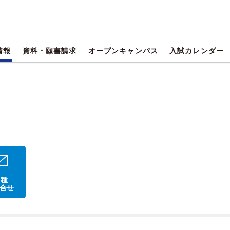
情報
資料・願書請求
オープンキャンパス
入試カレンダー
 種
合せ