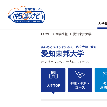
大学
HOME
>
大学情報
>
愛知東邦大学
あいちとうほう だいがく 私立大学 愛知
愛知東邦大学
オンリーワンを、一人に、ひとつ。
学部・学科・
各
大学TOP
コース
お問