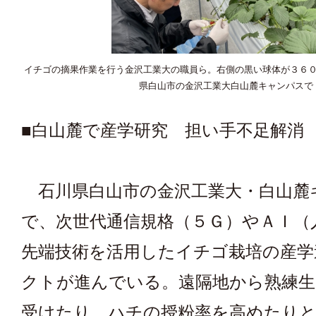
イチゴの摘果作業を行う金沢工業大の職員ら。右側の黒い球体が３６
県白山市の金沢工業大白山麓キャンパスで
■白山麓で産学研究 担い手不足解消
石川県白山市の金沢工業大・白山麓
で、次世代通信規格（５Ｇ）やＡＩ（
先端技術を活用したイチゴ栽培の産学
クトが進んでいる。遠隔地から熟練生
受けたり、ハチの授粉率を高めたりと