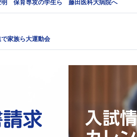
豊明 保育専攻の学生ら 藤田医科大病院へ
進で家族ら大運動会