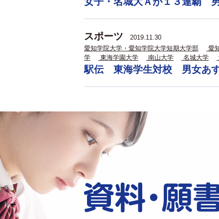
女子・名城大Ａが１３連覇 
スポーツ
2019.11.30
愛知学院大学・愛知学院大学短期大学部
愛
学
東海学園大学
南山大学
名城大学
駅伝 東海学生対校 男女あ