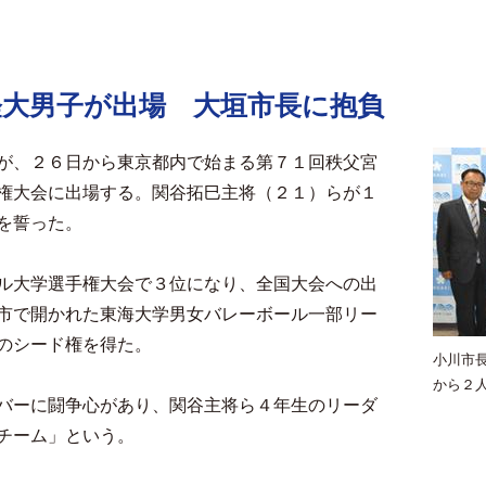
経大男子が出場 大垣市長に抱負
が、２６日から東京都内で始まる第７１回秩父宮
権大会に出場する。関谷拓巳主将（２１）らが１
を誓った。
ル大学選手権大会で３位になり、全国大会への出
市で開かれた東海大学男女バレーボール一部リー
のシード権を得た。
小川市
から２
バーに闘争心があり、関谷主将ら４年生のリーダ
チーム」という。