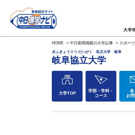
大学
HOME
>
中日新聞掲載の大学記事
>
スポーツ
ぎふきょうりつ だいがく 私立大学 岐阜
岐阜協立大学
学部・学科・
各
大学TOP
コース
お問