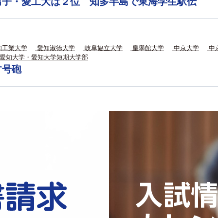
男子・愛工大は２位 知多半島で東海学生駅伝
知工業大学
愛知淑徳大学
岐阜協立大学
皇學館大学
中京大学
中
愛知大学・愛知大学短期大学部
す号砲