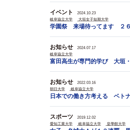
イベント
2024.10.23
岐阜協立大学
大垣女子短期大学
学園祭 来場待ってます ２
お知らせ
2024.07.17
岐阜協立大学
富田高生が専門的学び 大垣
お知らせ
2022.03.16
朝日大学
岐阜協立大学
日本での働き方考える ベト
スポーツ
2019.12.02
愛知工業大学
岐阜協立大学
皇學館大学