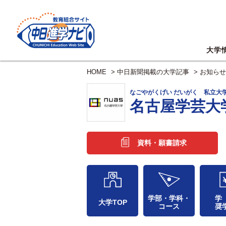
大学
HOME
>
中日新聞掲載の大学記事
>
お知らせ
なごやがくげい だいがく 私立大
名古屋学芸大
資料・願書請求
学部・学科・
学
大学TOP
コース
奨