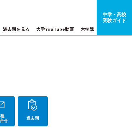
中学・高校
受験ガイド
過去問を見る
大学YouTube動画
大学院
 種
過去問
合せ