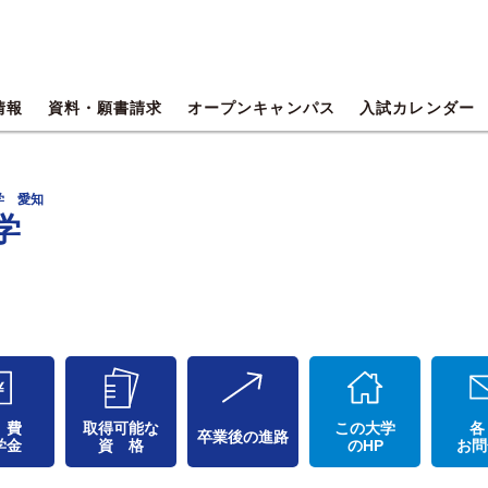
情報
資料・願書請求
オープンキャンパス
入試カレンダー
学 愛知
学
 費
取得可能な
この大学
各
卒業後の進路
学金
資 格
のHP
お問