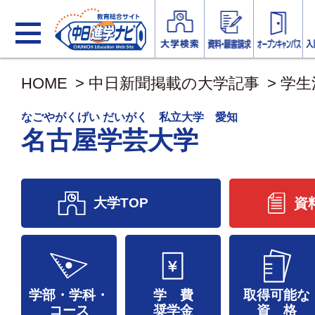
HOME
>
中日新聞掲載の大学記事
>
学生
なごやがくげい だいがく 私立大学 愛知
名古屋学芸大学
大学TOP
資
学部・学科・
学 費
取得可能な
コース
奨学金
資 格