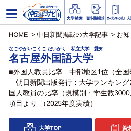
HOME
>
中日新聞掲載の大学記事
>
お知
なごやがいこくご だいがく 私立大学 愛知
名古屋外国語大学
■外国人教員比率 中部地区1位（全国
朝日新聞出版発行：大学ランキング2
国人教員の比率（規模別・学生数300
項目より （2025年度実績）
大学TOP
資