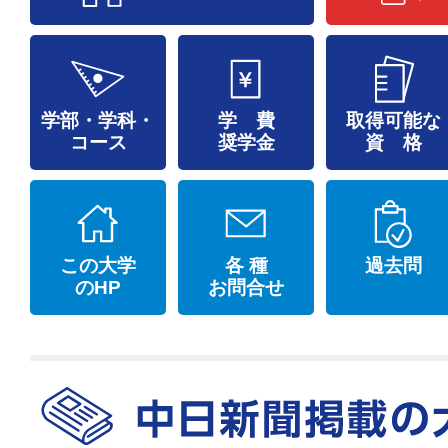
学部・学科・
学 費
取得可能な
コース
奨学金
資 格
この大学
各 種
過去問
のHP
お問合せ