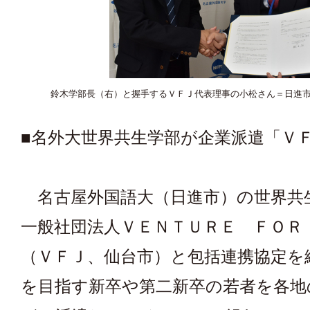
鈴木学部長（右）と握手するＶＦＪ代表理事の小松さん＝日進
■名外大世界共生学部が企業派遣「Ｖ
名古屋外国語大（日進市）の世界共
一般社団法人ＶＥＮＴＵＲＥ ＦＯＲ
（ＶＦＪ、仙台市）と包括連携協定を
を目指す新卒や第二新卒の若者を各地