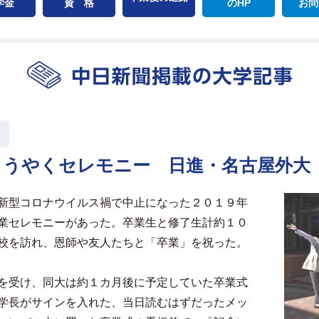
学金
資 格
のHP
お問
ようやくセレモニー 日進・名古屋外大
新型コロナウイルス禍で中止になった２０１９年
業セレモニーがあった。卒業生と修了生計約１０
校を訪れ、恩師や友人たちと「卒業」を祝った。
を受け、同大は約１カ月後に予定していた卒業式
学長がサインを入れた、当日読むはずだったメッ