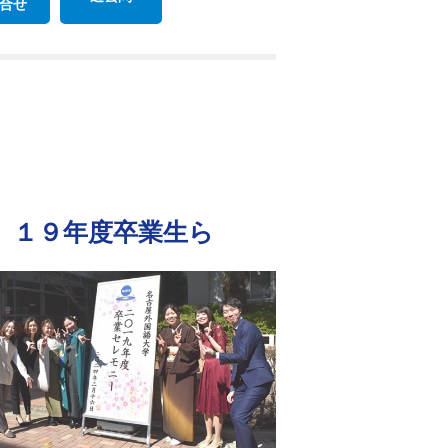
合せ
 １９年度卒業生ら