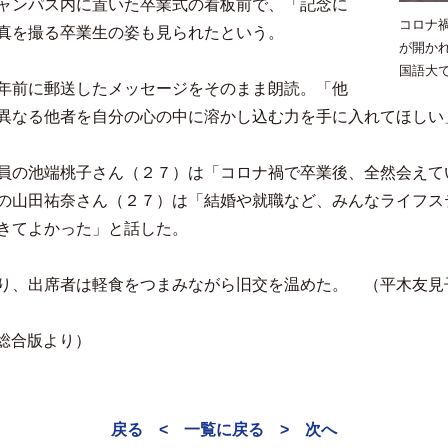
ャンパス内に置いた卒業式の看板前で、「記念に
コロナ
真を撮る卒業生の姿も見られたという。
が開か
国語大
年前に郵送したメッセージをそのまま朗読。「他
異なる他者を自分の心の中に溶かし込む力を手に入れてほしい
員の池端桃子さん（２７）は「コロナ禍で卒業後、全然会えて
の山田祐奈さん（２７）は「結婚や就職など、みんなライフス
きてよかった」と話した。
り、出席者は軽食をつまみながら旧交を温めた。 （平木友見
内総合版より）
戻る <
一覧に戻る
> 次へ