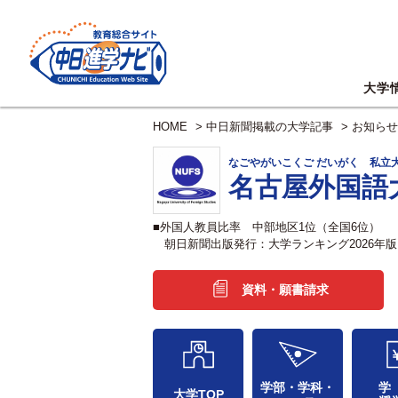
大学
HOME
>
中日新聞掲載の大学記事
>
お知らせ
なごやがいこくご だいがく 私立
名古屋外国語
■外国人教員比率 中部地区1位（全国6位）
朝日新聞出版発行：大学ランキング2026年版「
資料・願書請求
学部・学科・
学
大学TOP