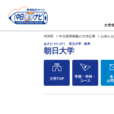
大学
HOME
>
中日新聞掲載の大学記事
>
お知らせ
あさひ だいがく 私立大学 岐阜
朝日大学
学部・学科・
各
大学TOP
コース
お問