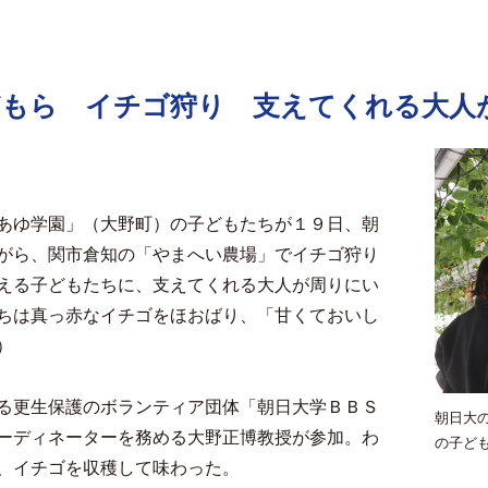
どもら イチゴ狩り 支えてくれる大人
あゆ学園」（大野町）の子どもたちが１９日、朝
がら、関市倉知の「やまへい農場」でイチゴ狩り
える子どもたちに、支えてくれる大人が周りにい
ちは真っ赤なイチゴをほおばり、「甘くておいし
）
る更生保護のボランティア団体「朝日大学ＢＢＳ
朝日大
ーディネーターを務める大野正博教授が参加。わ
の子ど
、イチゴを収穫して味わった。