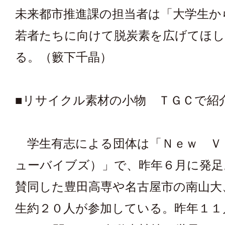
未来都市推進課の担当者は「大学生か
若者たちに向けて脱炭素を広げてほし
る。（籔下千晶）
■リサイクル素材の小物 ＴＧＣで紹
学生有志による団体は「Ｎｅｗ Ｖ
ューバイブズ）」で、昨年６月に発足
賛同した豊田高専や名古屋市の南山大
生約２０人が参加している。昨年１１