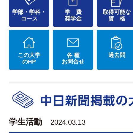
学部・学科・
学 費
取得可能な
コース
奨学金
資 格
この大学
各 種
過去問
のHP
お問合せ
学生活動
2024.03.13