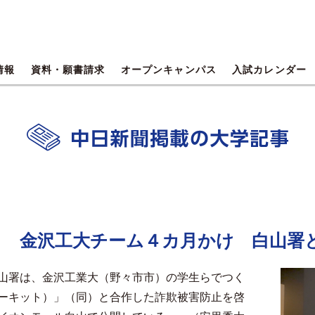
情報
資料・願書請求
オープンキャンパス
入試カレンダー
メ 金沢工大チーム４カ月かけ 白山署
山署は、金沢工業大（野々市市）の学生らでつく
ーキット）」（同）と合作した詐欺被害防止を啓