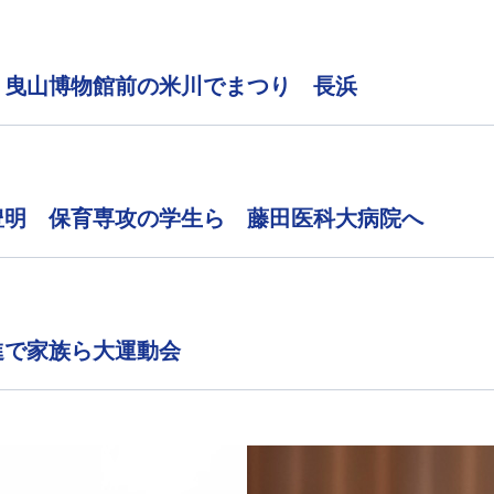
 曳山博物館前の米川でまつり 長浜
豊明 保育専攻の学生ら 藤田医科大病院へ
進で家族ら大運動会