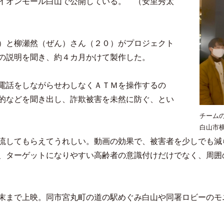
イオンモール白山で公開している。 （安里秀太
）と柳瀬然（ぜん）さん（２０）がプロジェクト
の説明を聞き、約４カ月かけて製作した。
電話をしながらせわしなくＡＴＭを操作するの
的などを聞き出し、詐欺被害を未然に防ぐ、とい
チーム
白山市
流してもらえてうれしい。動画の効果で、被害者を少しでも減
、ターゲットになりやすい高齢者の意識付けだけでなく、周囲
末まで上映。同市宮丸町の道の駅めぐみ白山や同署ロビーのモ