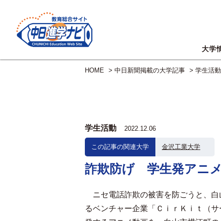
大学
HOME
>
中日新聞掲載の大学記事
>
学生活動
学生活動
2022.12.06
この記事の関連大学
金沢工業大学
詐欺防げ 学生発アニ
ニセ電話詐欺の被害を防ごうと、白
るベンチャー企業「ＣｉｒＫｉｔ（サ