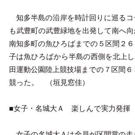
知多半島の沿岸を時計回りに巡るコ
も武豊町の武豊緑地を出発して南へ向
南知多町の魚ひろばまでの５区間２６
子は魚ひろばから半島の西側を北上し
田運動公園陸上競技場までの７区間６
競った。 （垣見窓佳）
■女子・名城大Ａ 楽しんで実力発揮
女子の名城大Ａは全員が区間賞の走