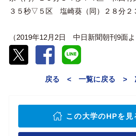
３５秒▽５区 塩崎葵（同）２８分２
（2019年12月2日 中日新聞朝刊9面
戻る <
一覧に戻る
>
この大学のHPを見