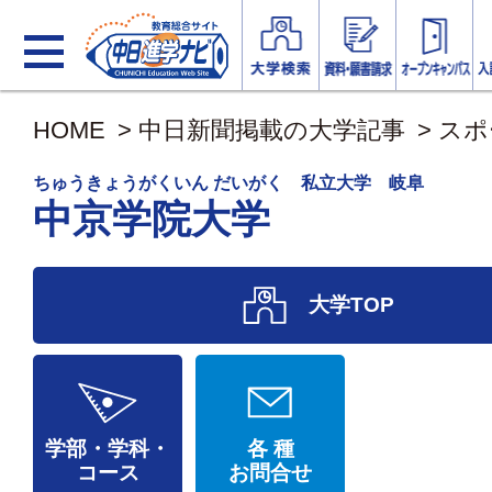
HOME
>
中日新聞掲載の大学記事
>
スポ
ちゅうきょうがくいん だいがく 私立大学 岐阜
中京学院大学
大学TOP
学部・学科・
各 種
コース
お問合せ