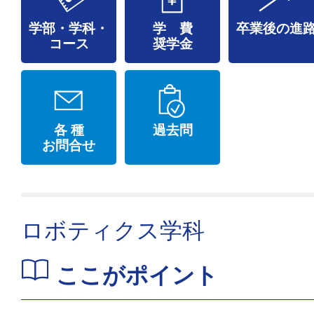
学部・学科・
学 費
卒業後の進
コース
奨学金
各 種
過去問
お問合せ
ロボティクス学科
ここがポイント