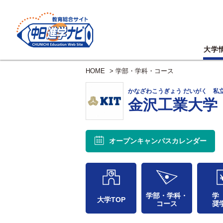
大学
HOME
>
学部・学科・コース
かなざわこうぎょう だいがく 私
金沢工業大学
オープンキャンパス
カレンダー
学部・学科・
学
大学TOP
コース
奨