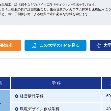
食品加工、環境保全などのバイオ工学を中心とした領域を学びます。
た分子と細胞の操作計測技術など、生命現象のメカニズム探索と医療応用につ
法と、遺伝子制御技術による物質生産に必要な領域を学びます。
書請求
この大学のHPを見る
大
員
学 科
経営情報学科
60
人
環境デザイン創成学科
40