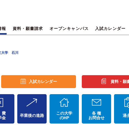
情報
資料・願書請求
オープンキャンパス
入試カレンダー
立大学 石川
入試カレンダー
資料・願
 費
この大学
各 種
卒業後の進路
過
学金
のHP
お問合せ