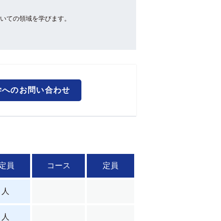
いての領域を学びます。
学へのお問い合わせ
定員
コース
定員
 人
 人