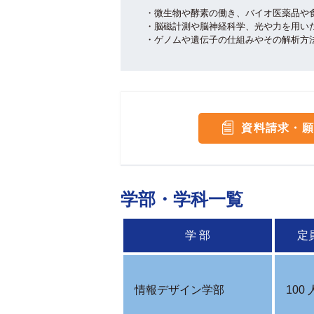
・微生物や酵素の働き、バイオ医薬品や
・脳磁計測や脳神経科学、光や力を用い
・ゲノムや遺伝子の仕組みやその解析方
資料請求・願
学部・学科一覧
学 部
定
情報デザイン学部
100 