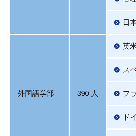
日
英
ス
外国語学部
390 人
フ
ド