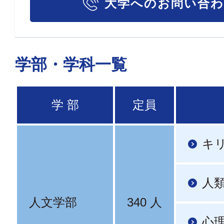
大学へのお問い合
学部・学科一覧
学 部
定員
キ
人
人文学部
340 人
心