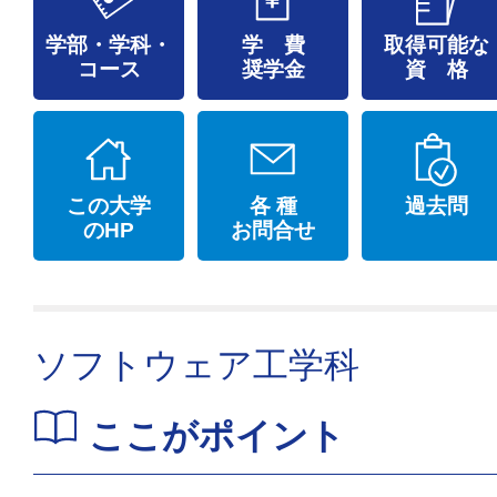
学部・学科・
学 費
取得可能な
コース
奨学金
資 格
この大学
各 種
過去問
のHP
お問合せ
ソフトウェア工学科
ここがポイント