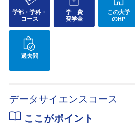
学部・学科・
学 費
この大学
コース
奨学金
のHP
過去問
データサイエンスコース
ここがポイント