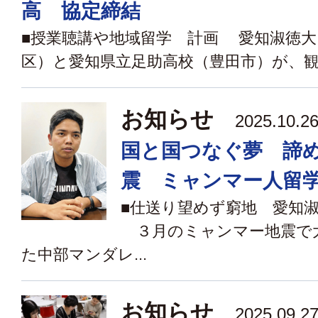
高 協定締結
■授業聴講や地域留学 計画 愛知淑徳大
区）と愛知県立足助高校（豊田市）が、観光
お知らせ
2025.10
国と国つなぐ夢 諦
震 ミャンマー人留
■仕送り望めず窮地 愛知
３月のミャンマー地震で
た中部マンダレ...
お知らせ
2025.09