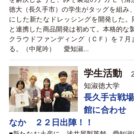
徳大（長久手市）の学生がタッグを組み
にした新たなドレッシングを開発した。
と連携した商品開発は初めて。本格的な
クラウドファンディング（ＣＦ）を７月
る。（中尾吟） 愛知淑...
学生活動
2
知淑徳大学
長久手古戦場
館に合わせ
なか ２２日出陣！！
■新たなお土産に 浅井屋製菓舗、愛知淑