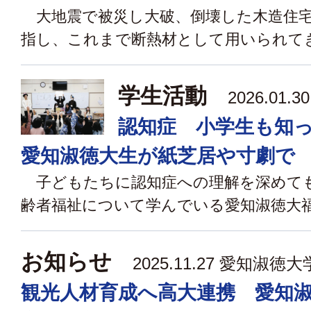
大地震で被災し大破、倒壊した木造住宅
指し、これまで断熱材として用いられてきた
学生活動
2026.01.
認知症 小学生も知
愛知淑徳大生が紙芝居や寸劇で
子どもたちに認知症への理解を深めて
齢者福祉について学んでいる愛知淑徳大福祉
お知らせ
2025.11.27 愛知淑徳大
観光人材育成へ高大連携 愛知