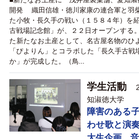
開発 織田信雄・徳川家康の連合軍と羽
た小牧・長久手の戦い（１５８４年）を
古戦場記念館」が、２２日オープンする
た新たなお土産として、名古屋名物のひ
「ぴよりん」とコラボした「長久手古戦
か」が完成した。（鳥...
学生活動
2
知淑徳大学
障害のある
わせ歌と演
大生企画 音