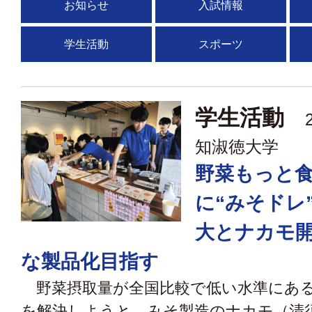
お知らせ
入試情報
学生活動
スポーツ
学生活動
2
知淑徳大学
野菜もっと
に“みそドレ
大とナカモ
な製品化目指す
野菜摂取量が全国比較で低い水準にある
を解決しようと、みそ製造のナカモ（清