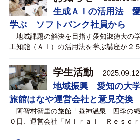
生成ＡＩの活用法 
学ぶ ソフトバンク社員から
地域課題の解決を目指す愛知淑徳大の学
工知能（ＡＩ）の活用法を学ぶ講座が２５日
学生活動
2025.09.
地域振興 愛知の大
旅館はなや運営会社と意見交換
阿智村智里の旅館「昼神温泉 四季の織
０日、運営会社「Ｍｉｒａｉ Ｒｅｓｏｒｔ