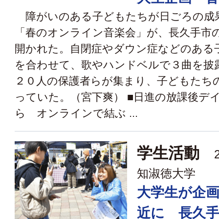
障がいのある子どもたちが日ごろの成
「春のオンライン音楽会」が、長久手市
開かれた。自閉症やダウン症などのある
を合わせて、歌やハンドベルで３曲を披
２０人の保護者らが集まり、子どもたち
っていた。（宮下爽） ■日進の放課後デ
ら オンラインで結ぶ ...
学生活動
2
知淑徳大学
大学生が企
近に 長久