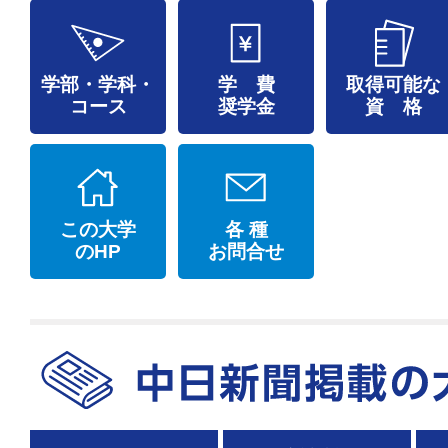
学部・学科・
学 費
取得可能な
コース
奨学金
資 格
この大学
各 種
のHP
お問合せ