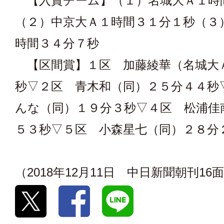
【入賞チーム】（１）名城大Ａ１時
（２）中京大Ａ１時間３１分１秒（３
時間３４分７秒
【区間賞】１区 加藤綾華（名城大
秒▽２区 青木和（同）２５分４４秒
んな（同）１９分３秒▽４区 松浦佳
５３秒▽５区 小森星七（同）２８分
（2018年12月11日 中日新聞朝刊16