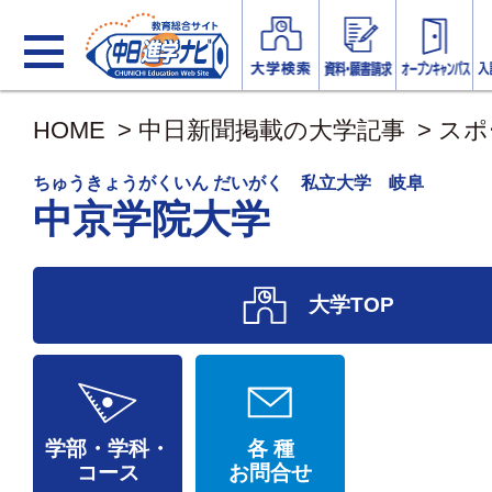
HOME
>
中日新聞掲載の大学記事
>
スポ
ちゅうきょうがくいん だいがく 私立大学 岐阜
中京学院大学
大学TOP
学部・学科・
各 種
コース
お問合せ