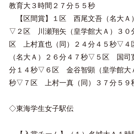
教育大３時間２７分５５秒
【区間賞】１区 西尾文吾（名大Ａ
▽２区 川瀬翔矢（皇学館大Ａ）３０
区 上村直也（同）２４分４５秒▽４
（名大Ａ）２６分４７秒▽５区 国司
分１４秒▽６区 金谷智顕（皇学館大
秒▽７区 上村一真（同）３７分５９
◇東海学生女子駅伝