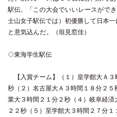
駅伝。「この大会でいいレースができ
士山女子駅伝では）初優勝して日本一
と意気込んだ。（垣見窓佳）
◇東海学生駅伝
【入賞チーム】（１）皇学館大Ａ３
秒（２）名古屋大Ａ３時間１８分２５
業大３時間２１分２秒（４）岐阜経済
２２秒（５）至学館大３時間２７分１