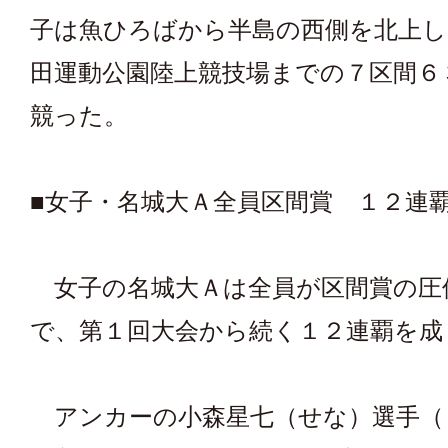
子は魚ひろばから半島の西側を北上し
田運動公園陸上競技場までの７区間６
競った。
■女子・名城大Ａ全員区間賞 １２連
女子の名城大Ａは全員が区間賞の圧
で、第１回大会から続く１２連覇を成
アンカーの小森星七（せな）選手（