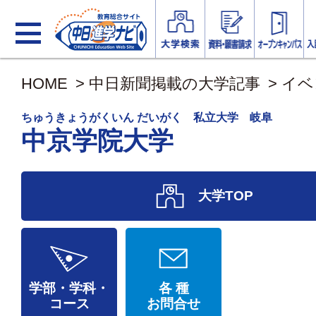
HOME
>
中日新聞掲載の大学記事
>
イベ
ちゅうきょうがくいん だいがく 私立大学 岐阜
中京学院大学
大学TOP
学部・学科・
各 種
コース
お問合せ