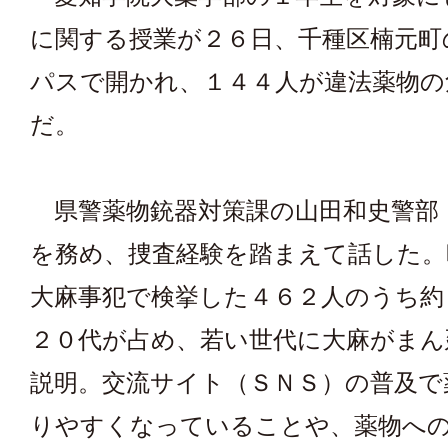
に関する授業が２６日、千種区楠元町
パスで開かれ、１４４人が違法薬物の
だ。
県警薬物銃器対策課の山田和史警部
を務め、捜査経験を踏まえて話した。
大麻事犯で検挙した４６２人のうち約
２０代が占め、若い世代に大麻がまん
説明。交流サイト（ＳＮＳ）の普及で
りやすくなっていることや、薬物へ