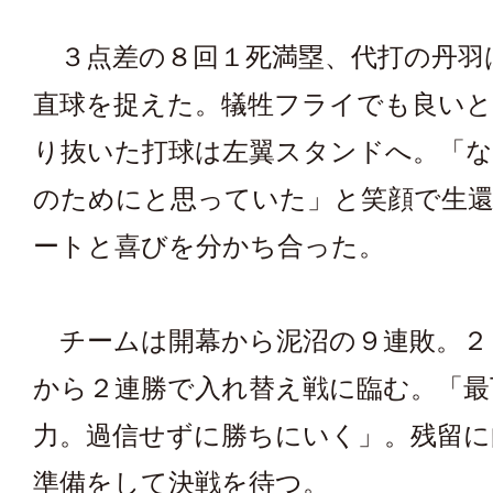
３点差の８回１死満塁、代打の丹羽
直球を捉えた。犠牲フライでも良いと
り抜いた打球は左翼スタンドへ。「
のためにと思っていた」と笑顔で生
ートと喜びを分かち合った。
チームは開幕から泥沼の９連敗。２
から２連勝で入れ替え戦に臨む。「最
力。過信せずに勝ちにいく」。残留に
準備をして決戦を待つ。