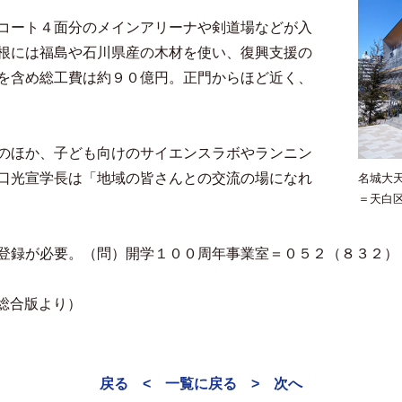
コート４面分のメインアリーナや剣道場などが入
根には福島や石川県産の木材を使い、復興支援の
を含め総工費は約９０億円。正門からほど近く、
のほか、子ども向けのサイエンスラボやランニン
口光宣学長は「地域の皆さんとの交流の場になれ
名城大
＝天白
登録が必要。（問）開学１００周年事業室＝０５２（８３２）
民総合版より）
戻る <
一覧に戻る
> 次へ