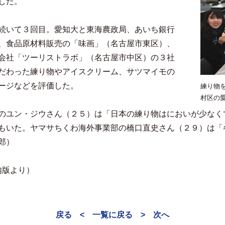
した。
続いて３回目。愛知大と東海農政局、あいち銀行
、食品原材料販売の「味画」（名古屋市東区）、
会社「ツーリストラボ」（名古屋市中区）の３社
だわった練り物やアイスクリーム、サツマイモの
ージなどを評価した。
練り物
村区の
のユン・ジウさん（２５）は「日本の練り物はにおいが少なく
もいた。ヤマサちくわ海外事業部の橋口直史さん（２９）は「
郎）
内版より）
戻る <
一覧に戻る
> 次へ