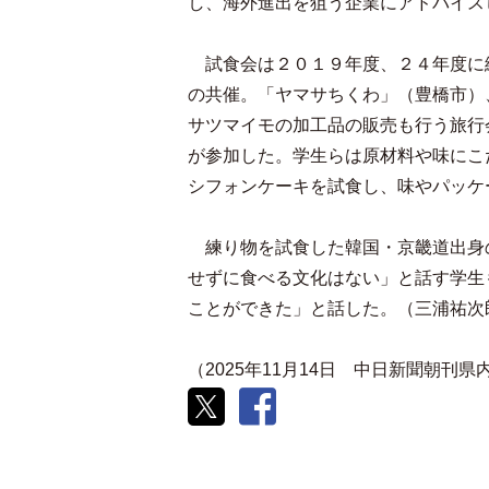
し、海外進出を狙う企業にアドバイス
試食会は２０１９年度、２４年度に
の共催。「ヤマサちくわ」（豊橋市）
サツマイモの加工品の販売も行う旅行
が参加した。学生らは原材料や味にこ
シフォンケーキを試食し、味やパッケ
練り物を試食した韓国・京畿道出身
せずに食べる文化はない」と話す学生
ことができた」と話した。（三浦祐次
（2025年11月14日 中日新聞朝刊県