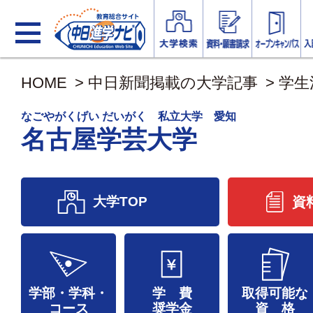
HOME
>
中日新聞掲載の大学記事
>
学生
なごやがくげい だいがく 私立大学 愛知
名古屋学芸大学
大学TOP
資
学部・学科・
学 費
取得可能な
コース
奨学金
資 格