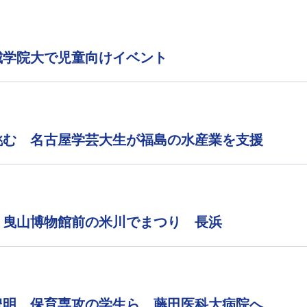
城学院大で児童向けイベント
挑む 名古屋学芸大生が福島の水産業を支援
 曳山博物館前の米川でまつり 長浜
豊明 保育専攻の学生ら 藤田医科大病院へ