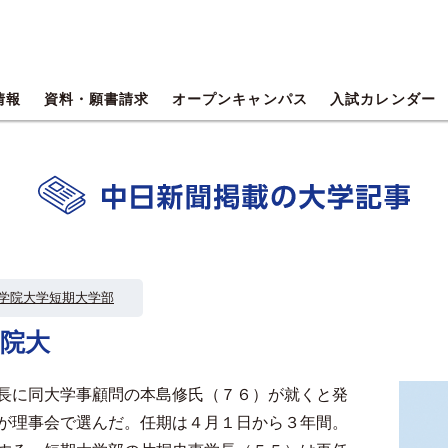
情報
資料・願書請求
オープンキャンパス
入試カレンダー
学院大学短期大学部
院大
長に同大学事顧問の本島修氏（７６）が就くと発
が理事会で選んだ。任期は４月１日から３年間。