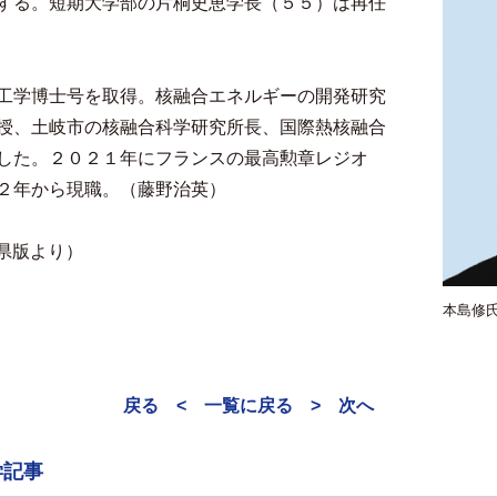
する。短期大学部の片桐史恵学長（５５）は再任
工学博士号を取得。核融合エネルギーの開発研究
授、土岐市の核融合科学研究所長、国際熱核融合
した。２０２１年にフランスの最高勲章レジオ
２年から現職。（藤野治英）
阜県版より）
本島修
戻る <
一覧に戻る
> 次へ
学記事