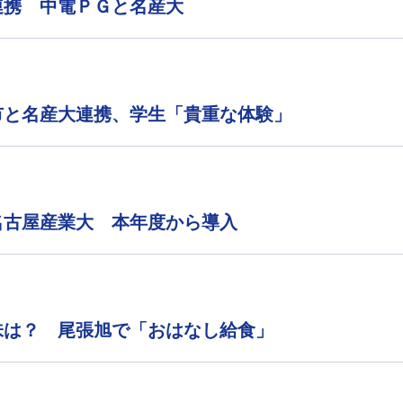
連携 中電ＰＧと名産大
市と名産大連携、学生「貴重な体験」
名古屋産業大 本年度から導入
味は？ 尾張旭で「おはなし給食」