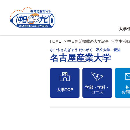
大学
HOME
>
中日新聞掲載の大学記事
>
学生活動
なごやさんぎょう だいがく 私立大学 愛知
名古屋産業大学
学部・学科・
各
大学TOP
コース
お問