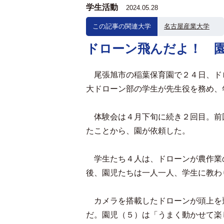
学生活動
2024.05.28
この記事の関連大学
名古屋産業大学
ドローン飛んだよ！ 
尾張旭市の稲葉保育園で２４日、ド
大ドローン部の学生が先生役を務め、
体験会は４月下旬に続き２回目。前
たことから、園が依頼した。
学生たち４人は、ドローンが農作業
後、園児たちは一人一人、学生に教わ
カメラを搭載したドローンが頭上を
だ。園児（５）は「うまく動かせて楽