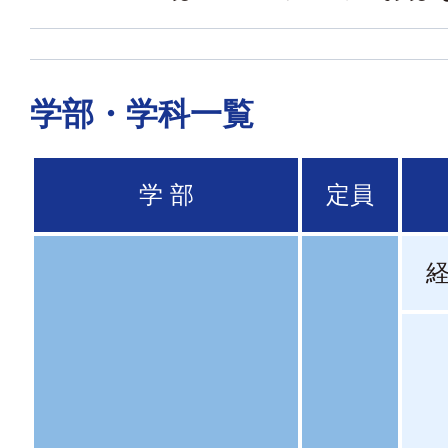
学部・学科一覧
学 部
定員