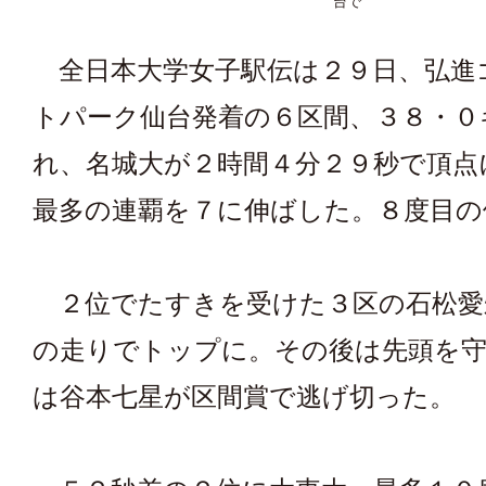
台で
全日本大学女子駅伝は２９日、弘進
トパーク仙台発着の６区間、３８・０
れ、名城大が２時間４分２９秒で頂点
最多の連覇を７に伸ばした。８度目の
２位でたすきを受けた３区の石松愛
の走りでトップに。その後は先頭を守
は谷本七星が区間賞で逃げ切った。