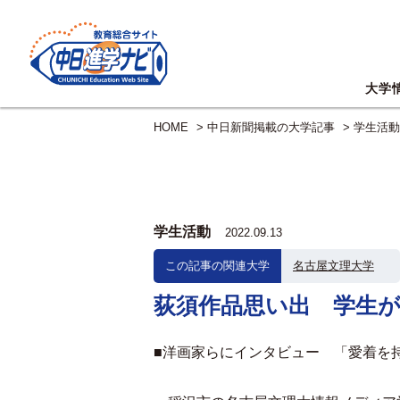
大学
HOME
>
中日新聞掲載の大学記事
>
学生活動
学生活動
2022.09.13
この記事の関連大学
名古屋文理大学
荻須作品思い出 学生
■洋画家らにインタビュー 「愛着を