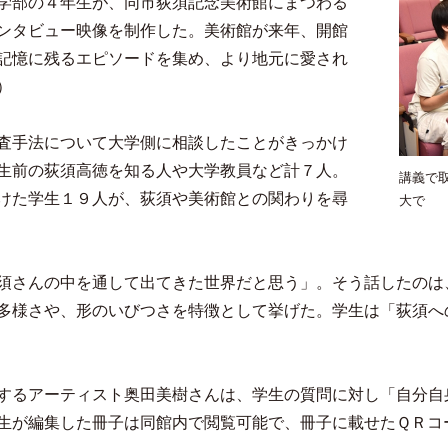
学部の４年生が、同市荻須記念美術館にまつわる
ンタビュー映像を制作した。美術館が来年、開館
記憶に残るエピソードを集め、より地元に愛され
）
査手法について大学側に相談したことがきっかけ
生前の荻須高徳を知る人や大学教員など計７人。
講義で
けた学生１９人が、荻須や美術館との関わりを尋
大で
須さんの中を通して出てきた世界だと思う」。そう話したのは
多様さや、形のいびつさを特徴として挙げた。学生は「荻須へ
するアーティスト奥田美樹さんは、学生の質問に対し「自分自
生が編集した冊子は同館内で閲覧可能で、冊子に載せたＱＲコ