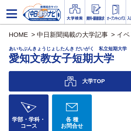
HOME
>
中日新聞掲載の大学記事
>
イベ
あいちぶんきょうじょしたんき だいがく 私立短期大学
愛知文教女子短期大学
大学TOP
学部・学科・
各 種
コース
お問合せ