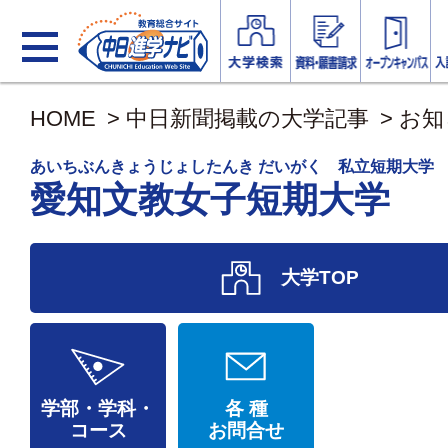
HOME
>
中日新聞掲載の大学記事
>
お知
あいちぶんきょうじょしたんき だいがく 私立短期大学
愛知文教女子短期大学
大学TOP
学部・学科・
各 種
コース
お問合せ