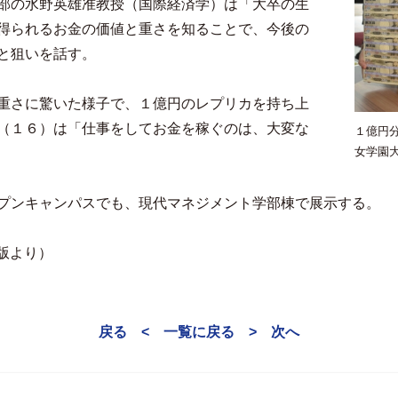
部の水野英雄准教授（国際経済学）は「大卒の生
得られるお金の価値と重さを知ることで、今後の
と狙いを話す。
重さに驚いた様子で、１億円のレプリカを持ち上
（１６）は「仕事をしてお金を稼ぐのは、大変な
１億円
女学園
プンキャンパスでも、現代マネジメント学部棟で展示する。 
民版より）
戻る <
一覧に戻る
> 次へ