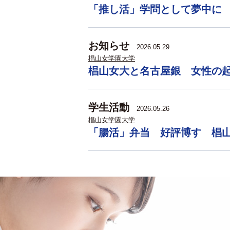
「推し活」学問として夢中に
お知らせ
2026.05.29
椙山女学園大学
椙山女大と名古屋銀 女性の
学生活動
2026.05.26
椙山女学園大学
「腸活」弁当 好評博す 椙山