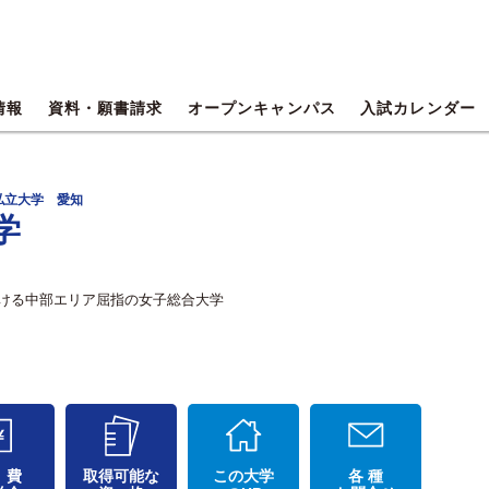
情報
資料・願書請求
オープンキャンパス
入試カレンダー
私立大学 愛知
学
ける中部エリア屈指の女子総合大学
 費
取得可能な
この大学
各 種