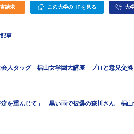
書請求
この大学のHPを見る
大
学記事
社会人タッグ 椙山女学園大講座 プロと意見交換
交流を重んじて」 黒い雨で被爆の森川さん 椙山