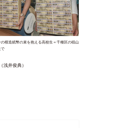
分の模造紙幣の束を抱える高校生＝千種区の椙山
大で
（浅井俊典）