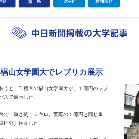
学金
資 格
のHP
お問合せ
 椙山女学園大でレプリカ展示
おうと、千種区の椙山女学園大が、１億円のレプ
パスで展示した。
幣で、重さ約１０キロ。実際の１億円と同じ重
億円分）用意した。