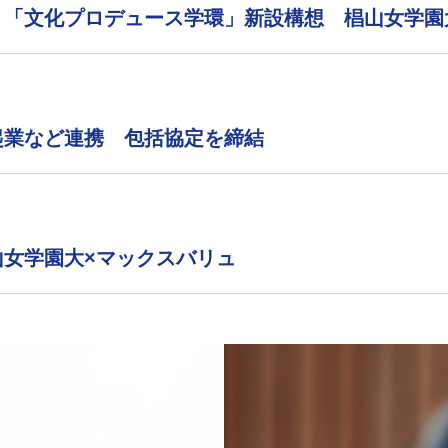
 「文化プロデュース学環」新設構想 椙山女学園
起業など連携 包括協定を締結
女学園大×マックスバリュ