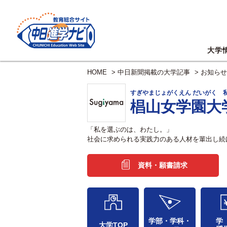
大学
HOME
>
中日新聞掲載の大学記事
>
お知らせ
すぎやまじょがくえん だいがく 
椙山女学園大
「私を選ぶのは、わたし。」
社会に求められる実践力のある人材を輩出し続
資料・願書請求
学部・学科・
学
大学TOP