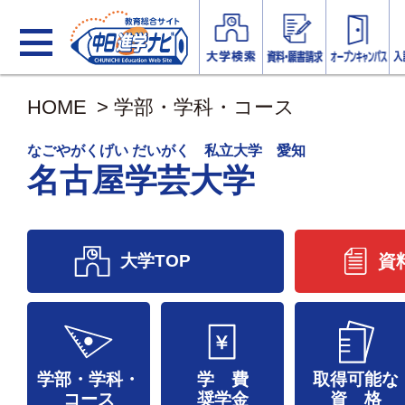
HOME
>
学部・学科・コース
なごやがくげい だいがく 私立大学 愛知
名古屋学芸大学
大学TOP
資
学部・学科・
学 費
取得可能な
コース
奨学金
資 格