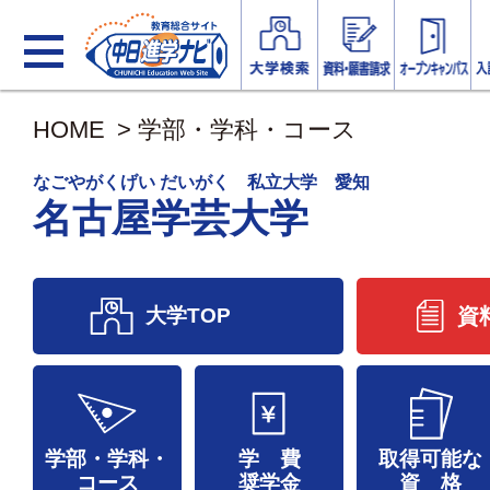
HOME
>
学部・学科・コース
なごやがくげい だいがく 私立大学 愛知
名古屋学芸大学
大学TOP
資
学部・学科・
学 費
取得可能な
コース
奨学金
資 格