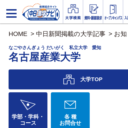
HOME
>
中日新聞掲載の大学記事
>
お知
なごやさんぎょう だいがく 私立大学 愛知
名古屋産業大学
大学TOP
学部・学科・
各 種
コース
お問合せ