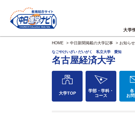
大学
HOME
>
中日新聞掲載の大学記事
>
お知らせ
なごやけいざい だいがく 私立大学 愛知
名古屋経済大学
学部・学科・
各
大学TOP
コース
お問