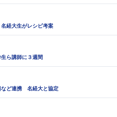
 名経大生がレシピ考案
学生ら講師に３週間
興など連携 名経大と協定