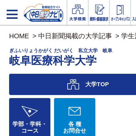
HOME
>
中日新聞掲載の大学記事
>
学生
ぎふいりょうかがく だいがく 私立大学 岐阜
岐阜医療科学大学
大学TOP
学部・学科・
各 種
コース
お問合せ