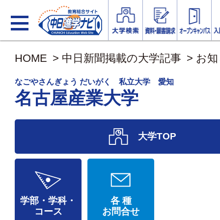
HOME
>
中日新聞掲載の大学記事
>
お知
なごやさんぎょう だいがく 私立大学 愛知
名古屋産業大学
大学TOP
学部・学科・
各 種
コース
お問合せ