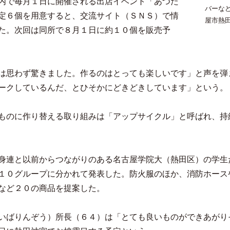
内で毎月１日に開催される出店イベント「あつた
バーな
定６個を用意すると、交流サイト（ＳＮＳ）で情
屋市熱
た。次回は同所で８月１日に約１０個を販売予
は思わず驚きました。作るのはとっても楽しいです」と声を弾
ークしているんだ、とひそかにどきどきしています」という。
ものに作り替える取り組みは「アップサイクル」と呼ばれ、持
身連と以前からつながりのある名古屋学院大（熱田区）の学生
１０グループに分かれて発表した。防火服のほか、消防ホース
など２０の商品を提案した。
いばりんぞう）所長（６４）は「とても良いものができあがり