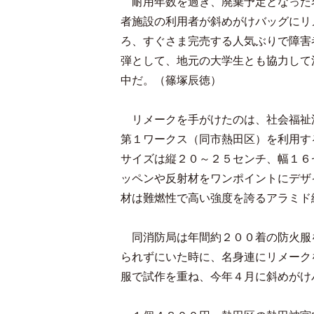
耐用年数を過ぎ、廃棄予定となった
者施設の利用者が斜めがけバッグにリ
ろ、すぐさま完売する人気ぶりで障害
弾として、地元の大学生とも協力して
中だ。（篠塚辰徳）
リメークを手がけたのは、社会福祉
第１ワークス（同市熱田区）を利用す
サイズは縦２０～２５センチ、幅１６
ッペンや反射材をワンポイントにデザ
材は難燃性で高い強度を誇るアラミド
同消防局は年間約２００着の防火服
られずにいた時に、名身連にリメーク
服で試作を重ね、今年４月に斜めがけ