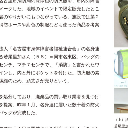
名古屋市消防局の深緑色の防火服を、市内の障害
メークした。地域のイベントで限定販売したとこ
者のやりがいにもつながっている。施設では第２
消防ホースや紺色の制服なども使った商品を考案
法人「名古屋市身体障害者福祉連合会」の名身連
る若尾里加さん（５８）＝同市名東区。バッグの
センチ、マチ７センチで、「消防」と書かれたワ
インし、内と外にポケットを付けた。防火服の素
繊維のため、頑丈さが売りという。
を処分しており、廃棄品の買い取り業者を見つけ
を提案。昨年１月、名身連に届いた数十着の防火
バッグが完成した。
（上）
若尾里