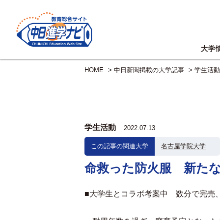
大学
HOME
>
中日新聞掲載の大学記事
>
学生活動
学生活動
2022.07.13
この記事の関連大学
名古屋学院大学
命救った防火服 新た
■大学生とコラボ考案中 数分で完売