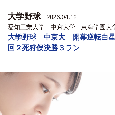
大学野球
2026.04.12
愛知工業大学
中京大学
東海学園大
大学野球 中京大 開幕逆転白
回２死狩俣決勝３ラン