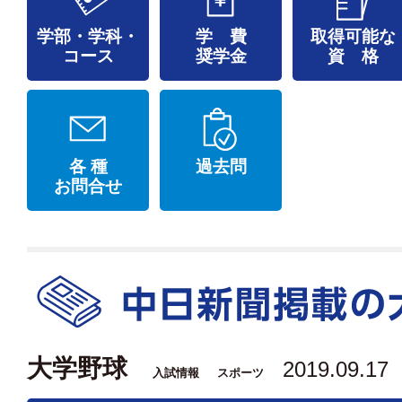
学部・学科・
学 費
取得可能な
コース
奨学金
資 格
各 種
過去問
お問合せ
大学野球
2019.09.17
入試情報
スポーツ